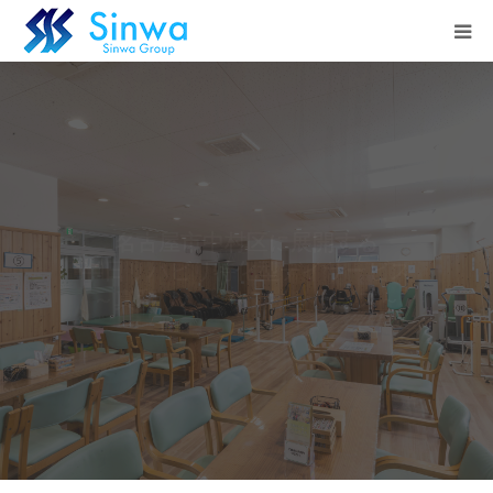
HOME
当店のご案内
料金表
市内には珍しい広々としたスギの木の空間
綺麗なビルで清潔感溢れる空間を。
空き状況
アクセス
系列店
Instagram