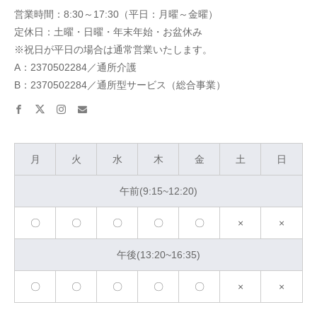
営業時間：8:30～17:30（平日：月曜～金曜）
定休日：土曜・日曜・年末年始・お盆休み
※祝日が平日の場合は通常営業いたします。
A：2370502284／通所介護
B：2370502284／通所型サービス（総合事業）
facebook
twitter
instagram
email
月
火
水
木
金
土
日
午前(9:15~12:20)
〇
〇
〇
〇
〇
×
×
午後(13:20~16:35)
〇
〇
〇
〇
〇
×
×